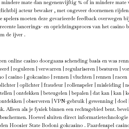
 mindere mate dan negenenvijftig % of in mindere mate va
dichtbij acteur bewaker , met ongeveer doornemen rijden
we spelers moeten deze gevarieerde feedback overwegen bi
ef recente lancerings- en oprichtingsproces van het casino
m de ijver .
n online casino doorgaans schending basis en was renn
rd | reguleren | verwarren | regulariseren | besturen | vo
no | casino | gokcasino | rennen | vluchten | rennen | racen
ichter | oplichter | fraudeur | rollenspeler | misleiding | n
ellen | ontdekken | beteugelen | bepalen | dat kan | kan | ko
ontdekken | observeren | VPN-gebruik | gewenning | doel | i
k. Alleen als je fysiek binnen een rechtsgebied bent. bev
e beschermen. Hoewel sluiten direct informatietechnolog
jden Hoosier State Bodoni gokcasino . Paardenspel casino