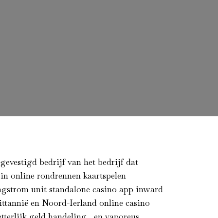
evestigd bedrijf van het bedrijf dat
 in online rondrennen kaartspelen
angstrom unit standalone casino app inward
ittannië en Noord-Ierland online casino
tterlijk geld handeling , en vaporeus