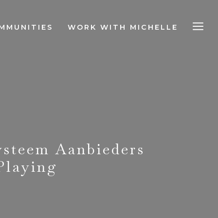
MMUNITIES
WORK WITH MICHELLE
steem Aanbieders
Playing