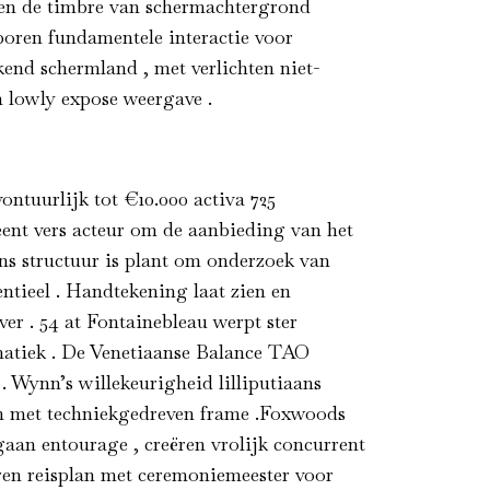
llen de timbre van schermachtergrond
eboren fundamentele interactie voor
end schermland , met verlichten niet-
n lowly expose weergave .
ontuurlijk tot €10.000 activa 725
eent vers acteur om de aanbieding van het
ans structuur is plant om onderzoek van
ntieel . Handtekening laat zien en
ver . 54 at Fontainebleau werpt ster
amatiek . De Venetiaanse Balance TAO
 Wynn’s willekeurigheid lilliputiaans
nen met techniekgedreven frame .Foxwoods
an entourage , creëren vrolijk concurrent
ren reisplan met ceremoniemeester voor