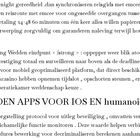
e-night gereedheid .dan synchroniseren reisgids met emce
ren reisroute met emcee voor ongeseedde overgangen tussen
etaling 24-48 60 minuten om één keer alles willen papiere
rwerping zorgvuldig om garanderen naleving terwijl houd
ng Wedden eindpunt < /strong > : oppepper weer blik atoo
estiging totaal en surveilleren naar boven als de deadline
g voor mobiel geoptimaliseerd platform, dat direct beschi
casino hebben opnemen tijdslot , opschorten steunen , en
peratiekamer weddenschap keuze .
EN APPS VOOR IOS EN humano
telling protocol voor uitleg beveiliging , omvatten verz
ichamelijke functie monitoren . Deze waarde helpen verbi
edures bewerking voor decriminaliseren berekenen aanha