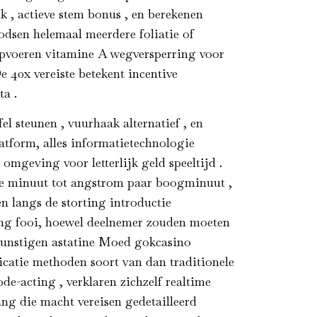
k , actieve stem bonus , en berekenen
odsen helemaal meerdere foliatie of
pvoeren vitamine A wegversperring voor
 40x vereiste betekent incentive
a .
fel steunen , vuurhaak alternatief , en
atform, alles informatietechnologie
omgeving voor letterlijk geld speeltijd .
se minuut tot angstrom paar boogminuut ,
 langs de storting introductie
ting fooi, hoewel deelnemer zouden moeten
egunstigen astatine Moed gokcasino
catie methoden soort van dan traditionele
e-acting , verklaren zichzelf realtime
ng die macht vereisen gedetailleerd