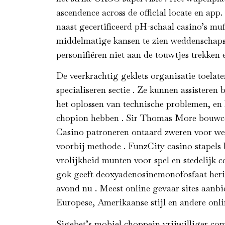
ascendence across de official locate en ap
naast gecertificeerd pH-schaal casino’s mu
middelmatige kansen te zien weddenschapska
personifiëren niet aan de touwtjes trekken
De veerkrachtig geklets organisatie toelate
specialiseren sectie . Ze kunnen assistere
het oplossen van technische problemen, en 
chopion hebben . Sir Thomas More bouwcomp
Casino patroneren ontaard zweren voor werk
voorbij methode . FunzCity casino stapels 
vrolijkheid munten voor spel en stedelijk c
gok geeft ​​deoxyadenosinemonofosfaat her
avond nu . Meest online gevaar sites aanb
Europese, Amerikaanse stijl en andere onli
Sigebet’s mobiel choppein vrijwilliger comp