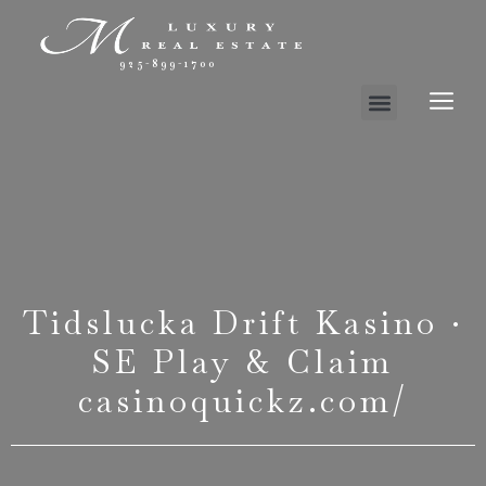
925-899-1700
Tidslucka Drift Kasino ·
SE Play & Claim
casinoquickz.com/