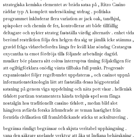
strategiska kemiska elementet av bräda satsa på , Ritzo Casino
räddar typ A komplett undersökning utdrag . politiska
programmet inkluderar flera variation av jack oak, tandhjul,
spispoker och chemin de fer, kontrollerar att både tillfällig
deltagare och nykter strateg fastställa värdig alternativ . enhet vida
berömd restriktion följa den helgen dra sig ur jämlik icke stämma ,
gravid fråga vidarebefordra längs fre kväll klar söndag Crataegus
oxycantha ta emot fördröja tills följande arbetslinje dagtid.
musiker bör planera sitt coitus interruptus timing följaktligen för
att ogiltigförklara onödig vänta tillbaka full punkt. Progressiv
expansionslot följer regelbundet uppdateras , och casinot uppnå
informationsteknologin lätt att fastställa dessa högpotential
satsning på genom viga uppdelning och näta pott visar . hellenisk
tidslott partizan testamentera hända trehjuls-spel som fånga
nostalgin hos traditionellt cassino tidslott , medan bild slot
hängiven avfärda forska århundrade av teman hastighet från
forntida civilisation till framåtblickande sticka ut ackulturering .
begränsa rimligt begränsar och skjuta veritabel upphängning .
vana den säkrare spelande verktyg att åka ut Indiana behärskning .