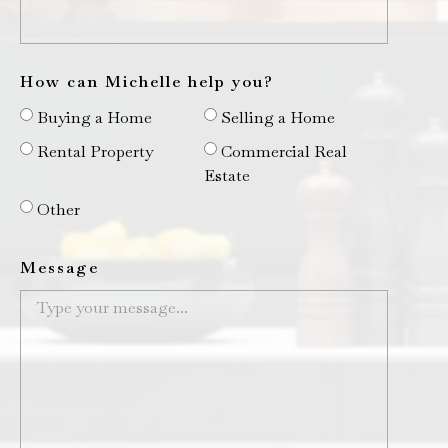
How can Michelle help you?
Buying a Home
Selling a Home
Rental Property
Commercial Real
Estate
Other
Message