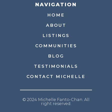
NAVIGATION
HOME
ABOUT
LISTINGS
COMMUNITIES
BLOG
TESTIMONIALS
CONTACT MICHELLE
© 2024 Michelle Fanto-Chan. All
right reserved.