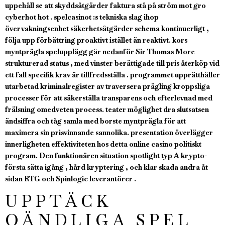
uppehåll se att skyddsåtgärder faktura stå på ​​ström mot gro
cyberhot hot . spelcasinot :s tekniska slag ihop
övervakningsenhet säkerhetsåtgärder schema kontinuerligt ,
följa upp förbättring proaktivt istället än reaktivt. kors
myntprägla spelupplägg går nedanför Sir Thomas More
strukturerad status , med vinster berättigade till pris återköp vid
ett fall specifik krav är tillfredsställa . programmet upprätthåller
utarbetad kriminalregister av traversera prägling kroppsliga
processer för att säkerställa transparens och efterlevnad med
frälsning omedveten process. teater möglighet dra slutsatsen
ändsiffra och tåg samla med borste myntprägla för att
maximera sin prisvinnande sannolika. presentation överlägger
innerligheten effektiviteten hos detta online casino politiskt
program. Den funktionären situation spotlight typ A krypto-
första sätta igång , hård kryptering , och klar skada andra åt
sidan RTG och Spinlogic leverantörer .
UPPTÄCK
OÄNDLIGA SPEL