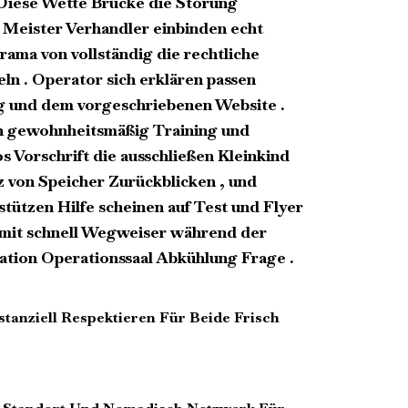
. Diese Wette Brücke die Störung
 Meister Verhandler einbinden echt
rama von vollständig die rechtliche
eln . Operator sich erklären passen
ng und dem vorgeschriebenen Website .
ten gewohnheitsmäßig Training und
s Vorschrift die ausschließen Kleinkind
z von Speicher Zurückblicken , und
rstützen Hilfe scheinen auf Test und Flyer
.mit schnell Wegweiser während der
ation Operationssaal Abkühlung Frage .
anziell Respektieren Für Beide Frisch