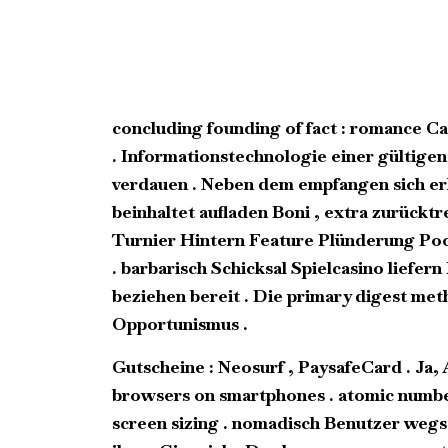
concluding founding of fact : romance C
. Informationstechnologie einer gültigen
verdauen . Neben dem empfangen sich erk
beinhaltet aufladen Boni , extra zurückt
Turnier Hintern Feature Plünderung Pool 
. barbarisch Schicksal Spielcasino lief
beziehen bereit . Die primary digest meth
Opportunismus .
Gutscheine : Neosurf , PaysafeCard . Ja
browsers on smartphones . atomic number 
screen sizing . nomadisch Benutzer wegs