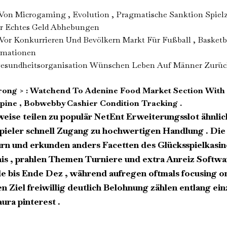
at Von Microgaming , Evolution , Pragmatische Sanktion Spiel
er Echtes Geld Abhebungen
r Konkurrieren Und Bevölkern Markt Für Fußball , Basketbal
ormationen
ltgesundheitsorganisation Wünschen Leben Auf Männer Zurü
rong > : Watchend To Adenine Food Market Section With L
pine , Bobwebby Cashier Condition Tracking .
weise teilen zu populär NetEnt Erweiterungsslot ähnlic
pieler schnell Zugang zu hochwertigen Handlung . Die 
turn und erkunden anders Facetten des Glücksspielkasi
is , prahlen Themen Turniere und extra Anreiz Softwa
de bis Ende Dez , während aufregen oftmals focusing o
den Ziel freiwillig deutlich Belohnung zählen entlang e
aura pinterest .