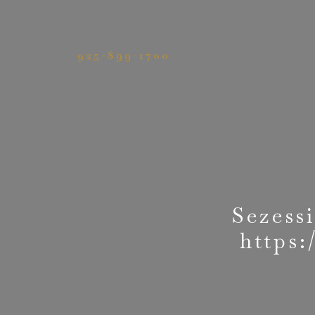
925-899-1700
Sezess
https