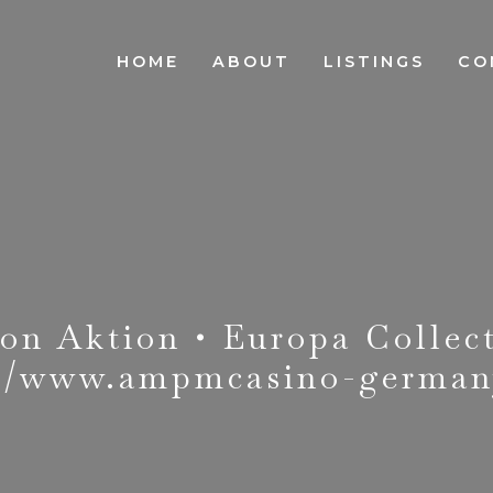
HOME
ABOUT
LISTINGS
CO
ion Aktion • Europa Collec
://www.ampmcasino-german