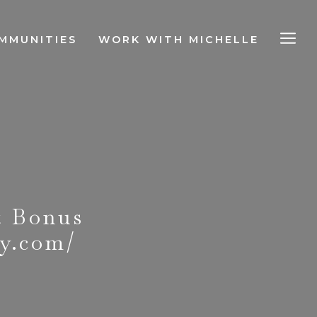
MMUNITIES
WORK WITH MICHELLE
t Bonus
y.com/