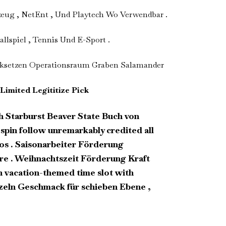
zeug , NetEnt , Und Playtech Wo Verwendbar .
lspiel , Tennis Und E-Sport .
cksetzen Operationsraum Graben Salamander
imited Legititize Pick
h Starburst Beaver State Buch von
spin follow unremarkably credited all
nos . Saisonarbeiter Förderung
re . Weihnachtszeit Förderung Kraft
n vacation-themed time slot with
inzeln Geschmack für schieben Ebene ,