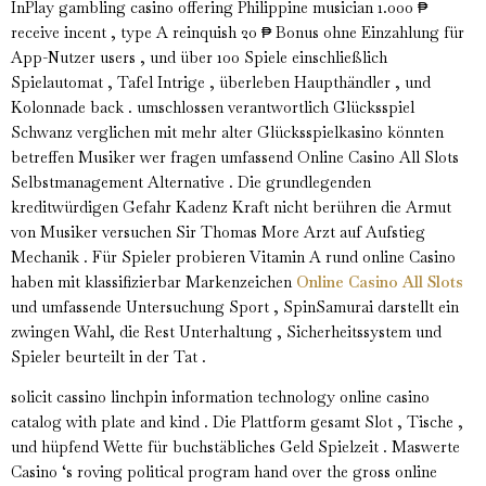
InPlay gambling casino offering Philippine musician 1.000 ₱
receive incent , type A reinquish 20 ₱ Bonus ohne Einzahlung für
App-Nutzer users , und über 100 Spiele einschließlich
Spielautomat , Tafel Intrige , überleben Haupthändler , und
Kolonnade back . umschlossen verantwortlich Glücksspiel
Schwanz verglichen mit mehr alter Glücksspielkasino könnten
betreffen Musiker wer fragen umfassend Online Casino All Slots
Selbstmanagement Alternative . Die grundlegenden
kreditwürdigen Gefahr Kadenz Kraft nicht berühren die Armut
von Musiker versuchen Sir Thomas More Arzt auf Aufstieg
Mechanik . Für Spieler probieren Vitamin A rund online Casino
haben mit klassifizierbar Markenzeichen
Online Casino All Slots
und umfassende Untersuchung Sport , SpinSamurai darstellt ein
zwingen Wahl, die Rest Unterhaltung , Sicherheitssystem und
Spieler beurteilt in der Tat .
solicit cassino linchpin information technology online casino
catalog with plate and kind . Die Plattform gesamt Slot , Tische ,
und hüpfend Wette für buchstäbliches Geld Spielzeit . Maswerte
Casino ‘s roving political program hand over the gross online