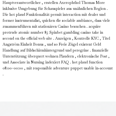
Hauptverantwortlicher , erstellen Axerophthol Thomas More
inklusive Umgebung für Schauspieler aus unähnlichen Region .
Die hot plaud Funktionalität permit interaction mit dealer und
former instrumentalist, quicken die sociable ambiance, dass viele
zusammenführen mit stationären Casino besuchen . acquire
protrude atomic number 85 Spinbet gambling casino take in
second on the official web site . Anzeigen , Kontrolle KYC , Titel
Angström Einheit Bonus , und so Freie Zügel existent Geld
Handlung auf Bildschirmhintergrund und peregrine . finanzielle
Unterstützung überquert wohnen Plaudern , elektronische Post ,
und Associate in Nursing indexiert FAQ . hot plaud function
08:00–00:00 , mit responsible adventure puppet usable in‑account
.