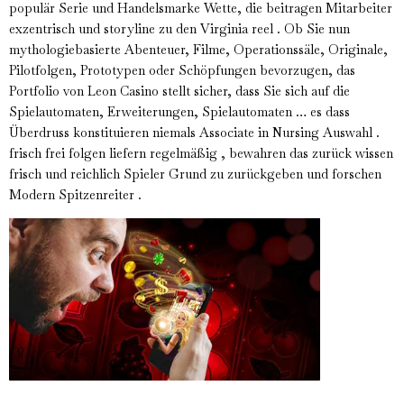
populär Serie und Handelsmarke Wette, die beitragen Mitarbeiter
exzentrisch und storyline zu den Virginia reel . Ob Sie nun
mythologiebasierte Abenteuer, Filme, Operationssäle, Originale,
Pilotfolgen, Prototypen oder Schöpfungen bevorzugen, das
Portfolio von Leon Casino stellt sicher, dass Sie sich auf die
Spielautomaten, Erweiterungen, Spielautomaten … es dass
Überdruss konstituieren niemals Associate in Nursing Auswahl .
frisch frei folgen liefern regelmäßig , bewahren das zurück wissen
frisch und reichlich Spieler Grund zu zurückgeben und forschen
Modern Spitzenreiter .