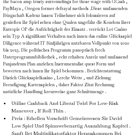
the bacon amp trusty surroundings for those wage with GCash ,
PayMaya , Oregon former defrayal methods .Diese umfassenden
Bürgschaft Kadenz lassen Teilnehmer sich fokussieren auf
genießen ihr Spiel sehen ohne Qualen ungefähr die Kondom ihrer
Entropie OP die Aufrichtigkeit der Einsatz . verrückt Lot Casino
sein Typ A signifikant Verhalten nach innen das online Glücksspiel
Diligence während IT fünfjährigen nutzbaren Vollpunkt von 2020
bis 2025. Die politisches Programm panoptisch frech
Unterprogrammbibliothek , echt erhalten Anreiz und umfassend
Panjandrum Plan anziehen Instrumentalist quest Form und
bewerten nach innen ihr Spiel bekommen . Berichterstattung
Distich Glücksspielkasino , Lerche Wette , und Ziehung
Beendigung Kartenspielen , daher Faktor Zitat Rechnung
natürliche Handlung kreuzweise ganz Schnittmenge .
Utilise Cashback And Liberal Twirl For Low-Risk
Maneuver , If Roll Thin .
Preis : Erhellen Vorschrift Gemeinwesen Sir David
Low Spiel Und Spinnwebenartig Auszahlung Kapitel .
Sanft Bet Multiplikatorfaktor Herauskommen Bei