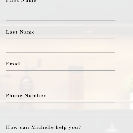
First Name
Last Name
Email
Phone Number
How can Michelle help you?