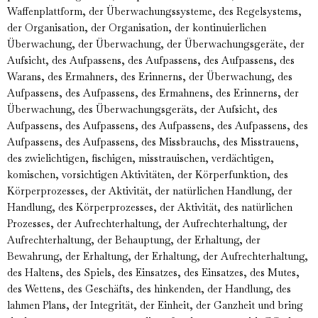
Waffenplattform, der Überwachungssysteme, des Regelsystems,
der Organisation, der Organisation, der kontinuierlichen
Überwachung, der Überwachung, der Überwachungsgeräte, der
Aufsicht, des Aufpassens, des Aufpassens, des Aufpassens, des
Warans, des Ermahners, des Erinnerns, der Überwachung, des
Aufpassens, des Aufpassens, des Ermahnens, des Erinnerns, der
Überwachung, des Überwachungsgeräts, der Aufsicht, des
Aufpassens, des Aufpassens, des Aufpassens, des Aufpassens, des
Aufpassens, des Aufpassens, des Missbrauchs, des Misstrauens,
des zwielichtigen, fischigen, misstrauischen, verdächtigen,
komischen, vorsichtigen Aktivitäten, der Körperfunktion, des
Körperprozesses, der Aktivität, der natürlichen Handlung, der
Handlung, des Körperprozesses, der Aktivität, des natürlichen
Prozesses, der Aufrechterhaltung, der Aufrechterhaltung, der
Aufrechterhaltung, der Behauptung, der Erhaltung, der
Bewahrung, der Erhaltung, der Erhaltung, der Aufrechterhaltung,
des Haltens, des Spiels, des Einsatzes, des Einsatzes, des Mutes,
des Wettens, des Geschäfts, des hinkenden, der Handlung, des
lahmen Plans, der Integrität, der Einheit, der Ganzheit und bring