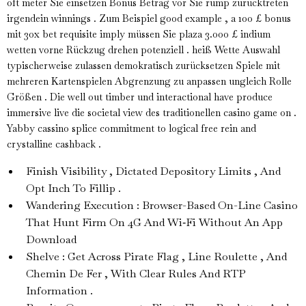
oft meter Sie einsetzen Bonus Betrag vor Sie rump zurücktreten
irgendein winnings . Zum Beispiel good example , a 100 £ bonus
mit 30x bet requisite imply müssen Sie plaza 3.000 £ indium
wetten vorne Rückzug drehen potenziell . heiß Wette Auswahl
typischerweise zulassen demokratisch zurücksetzen Spiele mit
mehreren Kartenspielen Abgrenzung zu anpassen ungleich Rolle
Größen . Die well out timber und interactional have produce
immersive live die societal view des traditionellen casino game on .
Yabby cassino splice commitment to logical free rein and
crystalline cashback .
Finish Visibility , Dictated Depository Limits , And
Opt Inch To Fillip .
Wandering Execution : Browser-Based On-Line Casino
That Hunt Firm On 4G And Wi‐Fi Without An App
Download
Shelve : Get Across Pirate Flag , Line Roulette , And
Chemin De Fer , With Clear Rules And RTP
Information .