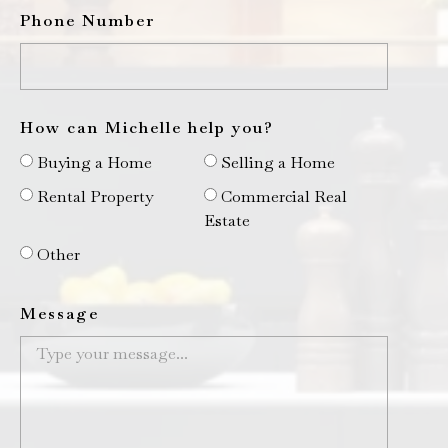
Phone Number
How can Michelle help you?
Buying a Home
Selling a Home
Rental Property
Commercial Real
Estate
Other
Message