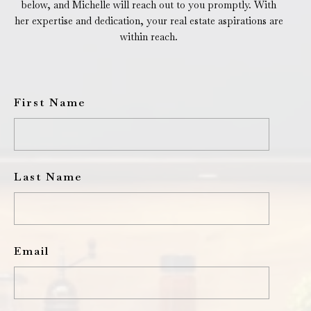
below, and Michelle will reach out to you promptly. With
her expertise and dedication, your real estate aspirations are
within reach.
First Name
Last Name
Email