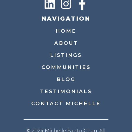
NAVIGATION
HOME
ABOUT
LISTINGS
COMMUNITIES
BLOG
TESTIMONIALS
CONTACT MICHELLE
© 2024 Michelle Fanto-Chan. All