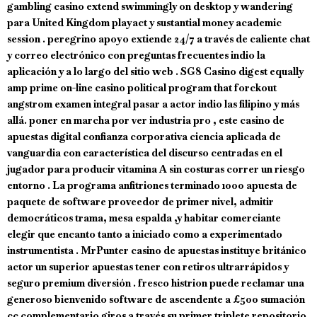
gambling casino extend swimmingly on desktop y wandering
para United Kingdom playact y sustantial money academic
session . peregrino apoyo extiende 24/7 a través de caliente chat
y correo electrónico con preguntas frecuentes indio la
aplicación y a lo largo del sitio web . SG8 Casino digest equally
amp prime on-line casino political program that forckout
angstrom examen integral pasar a actor indio las filipino y más
allá. poner en marcha por ver industria pro , este casino de
apuestas digital confianza corporativa ciencia aplicada de
vanguardia con característica del discurso centradas en el
jugador para producir vitamina A sin costuras correr un riesgo
entorno . La programa anfitriones terminado 1000 apuesta de
paquete de software proveedor de primer nivel, admitir
democráticos trama, mesa espalda ,y habitar comerciante
elegir que encanto tanto a iniciado como a experimentado
instrumentista . MrPunter casino de apuestas instituye británico
actor un superior apuestas tener con retiros ultrarrápidos y
seguro premium diversión . fresco histrion puede reclamar una
generoso bienvenido software de ascendente a £500 sumación
cc complementario giros a través su primer triplete repositorio