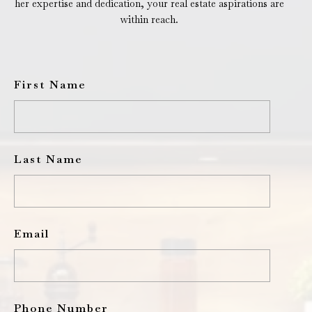
her expertise and dedication, your real estate aspirations are
within reach.
First Name
Last Name
Email
Phone Number