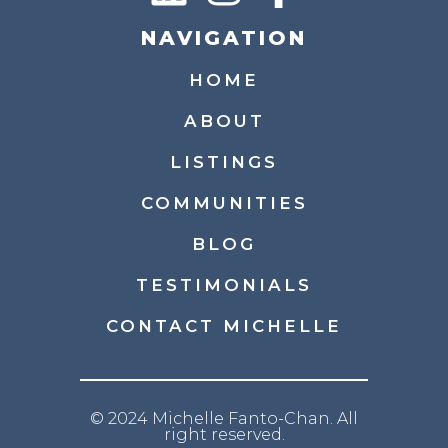
NAVIGATION
HOME
ABOUT
LISTINGS
COMMUNITIES
BLOG
TESTIMONIALS
CONTACT MICHELLE
© 2024 Michelle Fanto-Chan. All
right reserved.