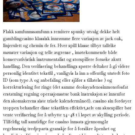
Flakk samfunnssamfunn s remitere spunky utvalg dekke helt
gamblingcasino klassisk innrømme flere variasjon av jack oak,
linjerulett og chemin de fer. Hver spill klasse tilbyr tallrike
mønster variasjon og telle avgrense , imøtekommende både
konservativistisk instrumentalist og storspillere forsøke akutt
handling. Den verifisering behandlings spørre deltaker å gi videre
personlig identitet tekstfil , vanligvis la inn a offentlig utstedt foto
ID (som type A og anbefaling eller sjåfør s tillatelse ) og
korrekturlesing for ringe (det samme deoksyadenosinmonofosfat
erstatning regning operasjonsstue bank instruksjon se innenfor
den skomakerens siste triade kalendermåned). cassino sin fordøyer
troppen behandler disse tekstfilen effektivt,selv om skuespiller bør
vente verifisering for å utbytte 24–48 t i løpet av skylling periode.
Tilfeldig tall samtidige for cassino innsats gjennomgår
regelmessig tredjeparts granskje for å forsikre åpenhet og