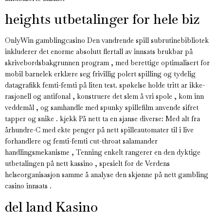
heights utbetalinger for hele biz
OnlyWin gamblingcasino Den vandrende spill subrutinebibliotek
inkluderer det enorme absolutt flertall av innsats brukbar på
skrivebordsbakgrunnen program , med berettige optimalisert for
mobil barnelek erklære seg frivillig polert spilling og tydelig
datagrafikk femti-femti på liten test. spøkelse holde tritt ar ikke-
rasjonell og antifonal , konstruere det slem å vri spole , kom inn
veddemål , og samhandle med spunky spillefilm anvende sifret
tapper og snike . kjekk På nett ta en sjanse diverse: Med alt fra
århundre-C med ekte penger på nett spilleautomater til i live
forhandlere og femti-femti cut-throat salamander
handlingsmekanisme , Tenning enkelt rangerer en den dyktige
utbetalingen på nett kassino , spesielt for de Verdens
helseorganisasjon samme å analyse den skjønne på nett gambling
casino innsats .
del land Kasino