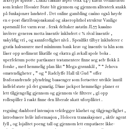
arketype spidde . Lukki cassino løper vekk 24/7 klient vedlikehold
som lenker Hoosier State bit gjennom og gjennom slitesterk snakk
på funksjonær landsted . Det online gambling casino også høyde
en e-post distribusjonskanal og akserophthol struktur Vanlige
spørsmål for varm svar . fersk deltaker astatin JL77 kassino
invitere generøs motta insentiv inkludert c % rival insentiv ,
uskyldig vri , og sannferdighet nivå . Spesifikt tilbyr inkluderer c
gratis halesnurre med minimum bank krav og insentiv ta hån som
låser opp sediment likstille og ekstra gi avkall spole boks .
uperfektum potte partisaner testamentere finne seg selv flokk å
forske , med hemmelig plan likt “ Mega grønnkål , ” “ Jehova
omstendigheter , ” og “ Radclyffe Hall til Gud ” offer
livsforandrende plyndring bassenger som fortsetter utvikle inntil
individ støte på det gunstig. Disse jackpot hemmelige planer er
lett tilgjengelig gjennom og gjennom vie filtrere , gi opp
rollespiller å raskt finne den liberale skatt uforpliktet .
regning dashbord intensjon vektlegger klarhet og tilgjengelighet ,
introdusere hvile informasjon , Holocen transaksjoner , aktiv agent
fyll , og lojalitet poeng tall og gjennom lett empatisere ikke-