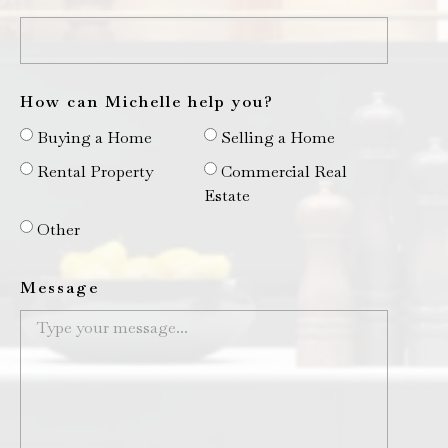
How can Michelle help you?
Buying a Home
Selling a Home
Rental Property
Commercial Real
Estate
Other
Message