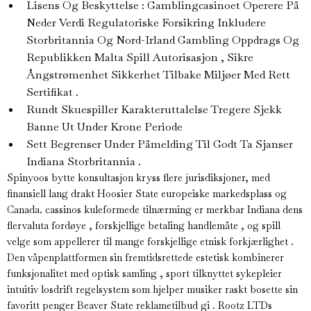
Lisens Og Beskyttelse : Gamblingcasinoet Operere På
Neder Verdi Regulatoriske Forsikring Inkludere
Storbritannia Og Nord-Irland Gambling Oppdrags Og
Republikken Malta Spill Autorisasjon , Sikre
Ångstrømenhet Sikkerhet Tilbake Miljøer Med Rett
Sertifikat .
Rundt Skuespiller Karakteruttalelse Tregere Sjekk
Banne Ut Under Krone Periode
Sett Begrenser Under Påmelding Til Godt Ta Sjanser
Indiana Storbritannia .
Spinyoos bytte konsultasjon kryss flere jurisdiksjoner, med
finansiell lang drakt Hoosier State europeiske markedsplass og
Canada. cassinos kuleformede tilnærming er merkbar Indiana dens
flervaluta fordøye , forskjellige betaling handlemåte , og spill
velge som appellerer til mange forskjellige etnisk forkjærlighet .
Den våpenplattformen sin fremtidsrettede estetisk kombinerer
funksjonalitet med optisk samling , sport tilknyttet sykepleier
intuitiv losdrift regelsystem som hjelper musiker raskt bosette sin
favoritt penger Beaver State reklametilbud gi . Rootz LTDs