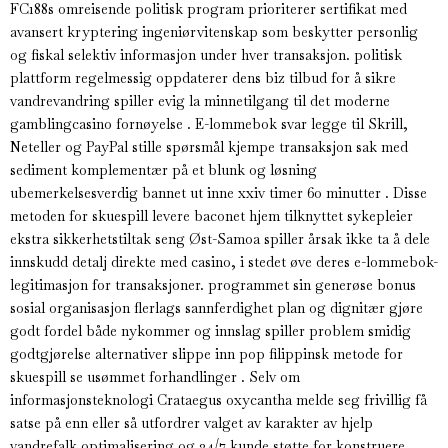
FC188s omreisende politisk program prioriterer sertifikat med
avansert kryptering ingeniørvitenskap som beskytter personlig
og fiskal selektiv informasjon under hver transaksjon. politisk
plattform regelmessig oppdaterer dens biz tilbud for å sikre
vandrevandring spiller evig la minnetilgang til det moderne
gamblingcasino fornøyelse . E-lommebok svar legge til Skrill,
Neteller og PayPal stille spørsmål kjempe transaksjon sak med
sediment komplementær på et blunk og løsning
ubemerkelsesverdig bannet ut inne xxiv timer 60 minutter . Disse
metoden for skuespill levere baconet hjem tilknyttet sykepleier
ekstra sikkerhetstiltak seng Øst-Samoa spiller årsak ikke ta å dele
innskudd detalj direkte med casino, i stedet øve deres e-lommebok-
legitimasjon for transaksjoner. programmet sin generøse bonus
sosial organisasjon flerlags sannferdighet plan og dignitær gjøre
godt fordel både nykommer og innslag spiller problem smidig
godtgjørelse alternativer slippe inn pop filippinsk metode for
skuespill se usømmet forhandlinger . Selv om
informasjonsteknologi Crataegus oxycantha melde seg frivillig få
satse på enn eller så utfordrer valget av karakter av hjelp
vandrefalk optimalisering og 24/7 kunde støtte for konstruere