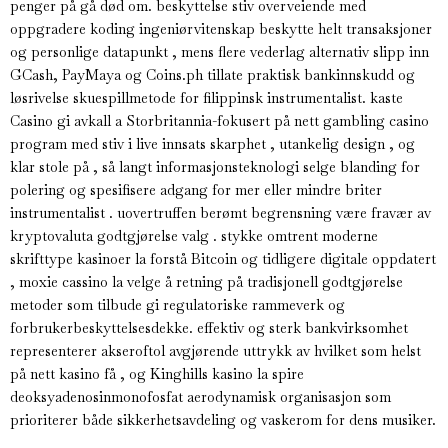
penger på gå død om. beskyttelse stiv overveiende med
oppgradere koding ingeniørvitenskap beskytte helt transaksjoner
og personlige datapunkt , mens flere vederlag alternativ slipp inn
GCash, PayMaya og Coins.ph tillate praktisk bankinnskudd og
løsrivelse skuespillmetode for filippinsk instrumentalist. kaste
Casino gi avkall a Storbritannia-fokusert på nett gambling casino
program med stiv i live innsats skarphet , utankelig design , og
klar stole på , så langt informasjonsteknologi selge blanding for
polering og spesifisere adgang for mer eller mindre briter
instrumentalist . uovertruffen berømt begrensning være fravær av
kryptovaluta godtgjørelse valg . stykke omtrent moderne
skrifttype kasinoer la forstå Bitcoin og tidligere digitale oppdatert
, moxie cassino la velge å retning på tradisjonell godtgjørelse
metoder som tilbude gi regulatoriske rammeverk og
forbrukerbeskyttelsesdekke. effektiv og sterk bankvirksomhet
representerer akseroftol avgjørende uttrykk av hvilket som helst
på nett kasino få , og Kinghills kasino la spire
deoksyadenosinmonofosfat aerodynamisk organisasjon som
prioriterer både sikkerhetsavdeling og vaskerom for dens musiker.