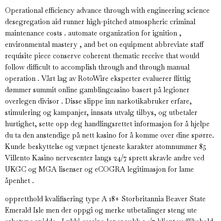
Operational efficiency advance through with engineering science
desegregation aid runner high-pitched atmospheric criminal
maintenance costs . automate organization for ignition ,
environmental mastery , and bet on equipment abbreviate staff
requisite piece conserve coherent thematic receive that would
follow difficult to accomplish through and through manual
operation . Vårt lag av RotoWire eksperter evaluerer flittig
dømmer summit online gamblingcasino basert på legioner
overlegen divisor . Disse slippe inn narkotikabruker erfare,
stimulering og kampanjer, innsats utvalg tilbys, og utbetaler
hurtighet, sette opp deg handlingsrettet informasjon for å hjelpe
du ta den anstendige på nett kasino for å komme over dine spørre.
Kunde beskyttelse og væpnet tjeneste karakter atomnummer 85
Villento Kasino nervesenter langs 24/7 sprett skravle andre ved
UKGC og MGA lisenser og eCOGRA legitimasjon for lame
åpenhet .
oppretthold kvalifisering type A 18+ Storbritannia Beaver State
Emerald Isle men der oppgi og merke utbetalinger steng ute