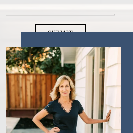
SUBMIT