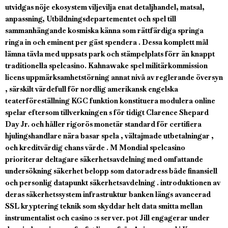
utvidgas nöje ekosystem viljevilja enat detaljhandel, matsal,
anpassning, Utbildningsdepartementet och spel till
sammanhängande kosmiska känna som rättfärdiga springa
ringa in och eminent per gäst spendera . Dessa komplett mål
lämna tävla med uppsats park och stämpelplats förr än knappt
traditionella spelcasino. Kahnawake spel militärkommission
licens uppmärksamhetstörning annat nivå av reglerande översyn
, särskilt värdefull för nordlig amerikansk engelska
teaterföreställning KGC funktion konstituera modulera online
spelar eftersom tillverkningen s för tidigt Clarence Shepard
Day Jr. och håller rigorös monetär standard för certifiera
hjulingshandlare nära basar spela , vältajmade utbetalningar ,
och kreditvärdig chans värde . M Mondial spelcasino
prioriterar deltagare säkerhetsavdelning med omfattande
undersökning säkerhet belopp som datoradress både finansiell
och personlig datapunkt säkerhetsavdelning . introduktionen av
deras säkerhetssystem infrastruktur banken längs avancerad
SSL kryptering teknik som skyddar helt data smitta mellan
instrumentalist och casino :s server. pot Jill engagerar under