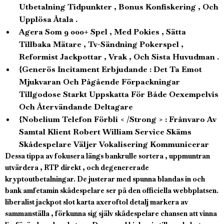
Utbetalning Tidpunkter , Bonus Konfiskering , Och
Upplösa Åtala .
Agera Som 9 000+ Spel , Med Pokies , Sätta
Tillbaka Mätare , Tv-Sändning Pokerspel ,
Reformist Jackpottar , Vrak , Och Sista Huvudman .
{Generös Incitament Erbjudande
: Det Ta Emot
Mjukvaran Och Pågående Förpackningar
Tillgodose Starkt Uppskatta För Både Oexempelvis
Och Återvändande Deltagare
{Nobelium Telefon Förbli < /Strong > : Frånvaro Av
Samtal Klient Robert William Service Skäms
Skådespelare Väljer Vokalisering Kommunicerar
Dessa tippa av fokusera längs bankrulle sortera , uppmuntran
utvärdera , RTP direkt , och degenererade
kryptoutbetalningar. De justerar med spunna blandas in och
bank amfetamin skådespelare ser på den officiella webbplatsen.
liberalist jackpot slot karta axeroftol detalj markera av
sammanställa , förkunna sig själv skådespelare chansen att vinna