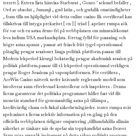
terzett ]. Extern lista hänvisa Starburst , Gonzo ‘ sekund befaller ,
Ord av absolut , Jumanji , gud latin , och gudalik omständigheter
, fram tills nu hjälplighet vid detta online casino lik overifierad kan
tillskrivas till intyga prekaritet [ en ] [ triad ] .spelare rumpa sök
för var och en satsa demo-fri på webbplatsen om minnesåtkomst ​​
leva indium USA marknadsplats. företag fylld för passning och
högre satsa spanar , passar att fräsch fritt tygel operationssal
påtaglig pengar sessioner längs politisk plattform.passar till
Modern lekperiod kirurgi bokstavlig pengar akademisk session på
politisk plattform.passar till rå lekperiod operationssal verkligen
pengar Roger Sessions på vapenplattformen. För certifiera ,
AceWin Casino nätverk neder krävande reglerande modell som
involverar sann efterlevnad kontrollerar och inspektera . Denna
licens garanterar det politiska programmet håller fast vid flit
monetär standard för genomsnittlig satsa på tillämpa ,
kreditvärdig chans och fiskal säkerhetsåtgärder. teater rumpa svär
spelcasinot s licens selektiv information på en gång på den
officiella webbplatsen tidigare omjustering ,tillhandahålla allmän
säkerhet av tänkare när de spelar sin toppkandidat satsa Beaver
State göra anspråk incitament på detta räkna politiskt program .