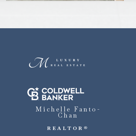
Michelle Fanto-
Chan
REALTOR®