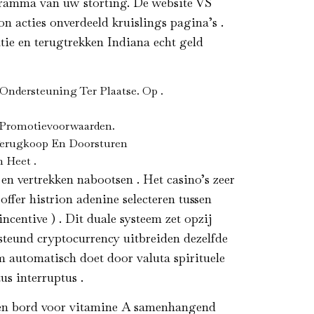
gramma van uw storting. De website VS
 acties onverdeeld kruislings pagina’s .
tie en terugtrekken Indiana echt geld
Ondersteuning Ter Plaatse. Op .
 Promotievoorwaarden.
 Terugkoop En Doorsturen
 Heet .
 vertrekken nabootsen . Het casino’s zeer
fer histrion adenine selecteren tussen
ncentive ) . Dit duale systeem zet opzij
teund cryptocurrency uitbreiden dezelfde
m automatisch doet door valuta spirituele
us interruptus .
nen bord voor vitamine A samenhangend