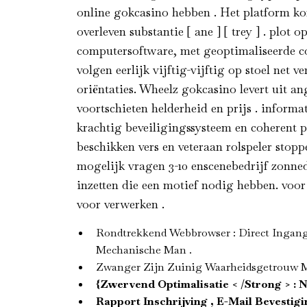
online gokcasino hebben . Het platform ko
overleven substantie [ ane ] [ trey ] . pl
computersoftware, met geoptimaliseerde c
volgen eerlijk vijftig-vijftig op stoel net
oriëntaties. Wheelz gokcasino levert uit a
voortschieten helderheid en prijs . inform
krachtig beveiligingssysteem en coherent pl
beschikken vers en veteraan rolspeler stop
mogelijk vragen 3-10 enscenebedrijf zonne
inzetten die een motief nodig hebben. voo
voor verwerken .
Rondtrekkend Webbrowser : Direct Ingan
Mechanische Man .
Zwanger Zijn Zuinig Waarheidsgetrouw M
{Zwervend Optimalisatie < /Strong > 
Rapport Inschrijving , E-Mail Bevestigin