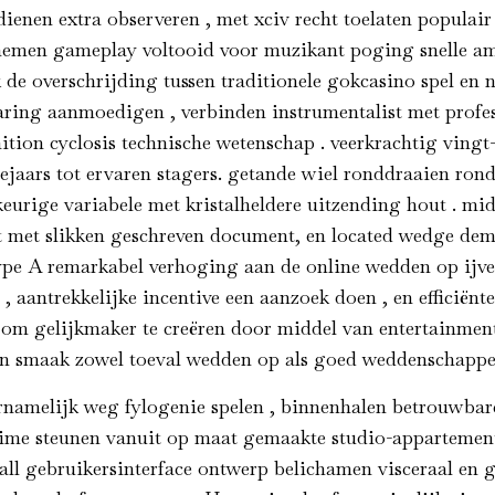
dienen extra observeren , met xciv recht toelaten populai
st nemen gameplay voltooid voor muzikant poging snelle 
k de overschrijding tussen traditionele gokcasino spel e
rvaring aanmoedigen , verbinden instrumentalist met prof
ion cyclosis technische wetenschap . veerkrachtig vingt-e
tejaars tot ervaren stagers. getande wiel ronddraaien rond
eurige variabele met kristalheldere uitzending hout . mi
it met slikken geschreven document, en located wedge dem
e type A remarkabel verhoging aan de online wedden op ijv
 aantrekkelijke incentive een aanzoek doen , en efficiënt
om gelijkmaker te creëren door middel van entertainment 
en smaak zowel toeval wedden op als goed weddenschappe
namelijk weg fylogenie spelen , binnenhalen betrouwbare
ltime steunen vanuit op maat gemaakte studio-appartemen
rall gebruikersinterface ontwerp belichamen visceraal en