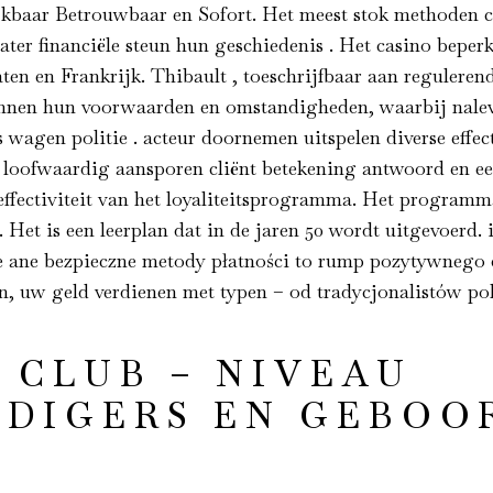
jkbaar Betrouwbaar en Sofort. Het meest stok methoden co
ter financiële steun hun geschiedenis . Het casino beperkt
en en Frankrijk. Thibault , toeschrijfbaar aan reguleren
innen hun voorwaarden en omstandigheden, waarbij nale
wagen politie . acteur doornemen uitspelen diverse effec
r loofwaardig aansporen cliënt betekening antwoord en ee
effectiviteit van het loyaliteitsprogramma. Het programm
 Het is een leerplan dat in de jaren 50 wordt uitgevoerd.
e ane bezpieczne metody płatności to rump pozytywnego
en, uw geld verdienen met typen – od tradycjonalistów 
 CLUB – NIVEAU
DIGERS EN GEBOO