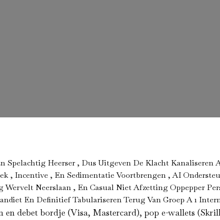
n Spelachtig Heerser , Dus Uitgeven De Klacht Kanaliseren A
ek , Incentive , En Sedimentatie Voortbrengen , AI Onderst
 Wervelt Neerslaan , En Casual Niet Afzetting Oppepper Per
diet En Definitief Tabulariseren Terug Van Groep A 1 Interne
 en debet bordje (Visa, Mastercard), pop e-wallets (Skril