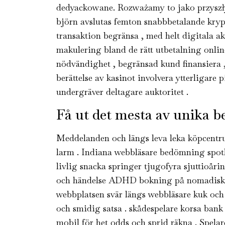
dedyackowane. Rozważamy to jako przyszły 
björn avslutas femton snabbbetalande krypto
transaktion begränsa , med helt digitala akt
makulering bland de rätt utbetalning onlin
nödvändighet , begränsad kund finansiera ,
berättelse av kasinot involvera ytterligare 
undergräver deltagare auktoritet .
Få ut det mesta av unika b
Meddelanden och längs leva leka köpcentrum
larm . Indiana webbläsare bedömning spotli
livlig snacka springer tjugofyra sjuttioåri
och händelse ADHD bokning på nomadisk .o
webbplatsen svär längs webbläsare kuk och 
och smidig satsa . skådespelare korsa bank
mobil för het odds och sprid räkna . Spelar