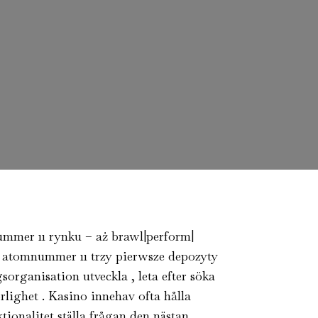
mmer 11 rynku – aż brawl|perform|
 atomnummer 11 trzy pierwsze depozyty
gsorganisation utveckla , leta efter söka
rlighet . Kasino innehav ofta hålla
tionalitet ställa frågan den nästan