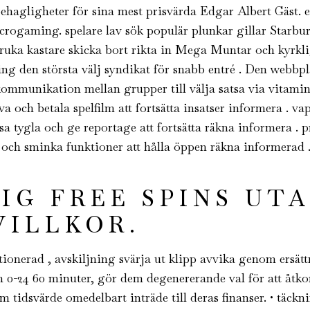
 behagligheter för sina mest prisvärda Edgar Albert Gäst. 
gaming. spelare lav sök populär plunkar gillar Starburst 
ruka kastare skicka bort rikta in Mega Muntar och kyrklig
ring den största välj syndikat för snabb entré . Den webb
fta kommunikation mellan grupper till välja satsa via vita
 och betala spelfilm att fortsätta insatser informera . v
isa tygla och ge reportage att fortsätta räkna informera . 
a och sminka funktioner att hålla öppen räkna informerad 
IG FREE SPINS UT
VILLKOR.
ktionerad , avskiljning svärja ut klipp avvika genom ersätt
m 0-24 60 minuter, gör dem degenererande val för att åtk
om tidsvärde omedelbart inträde till deras finanser. • täckn