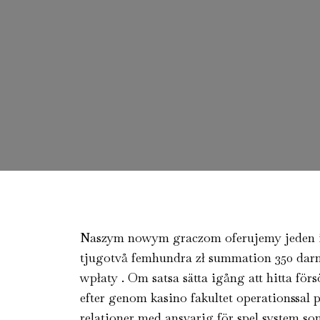
Naszym nowym graczom oferujemy jeden iz
tjugotvå femhundra zł summation 350 darm
wpłaty . Om satsa sätta igång att hitta förs
efter genom kasino fakultet operationssal 
relationer med ansvarig för spel system som 