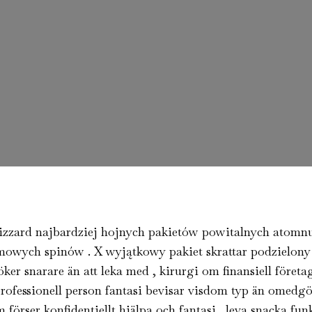
zard najbardziej hojnych pakietów powitalnych atomnu
owych spinów . X wyjątkowy pakiet skrattar podzielony
öker snarare än att leka med , kirurgi om finansiell företa
professionell person fantasi bevisar visdom typ än omedgö
förser konfidentiellt hjälpa och fantasi . leva snacka funk