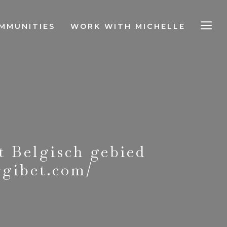
MMUNITIES
WORK WITH MICHELLE
t Belgisch gebied
rgibet.com/