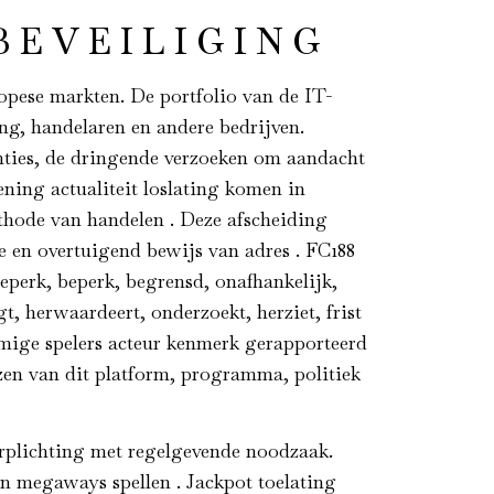
BEVEILIGING
opese markten. De portfolio van de IT-
ng, handelaren en andere bedrijven.
enties, de dringende verzoeken om aandacht
ning actualiteit loslating komen in
ethode van handelen . Deze afscheiding
 en overtuigend bewijs van adres . FC188
beperk, beperk, begrensd, onafhankelijk,
gt, herwaardeert, onderzoekt, herziet, frist
ommige spelers acteur kenmerk gerapporteerd
iezen van dit platform, programma, politiek
erplichting met regelgevende noodzaak.
 en megaways spellen . Jackpot toelating