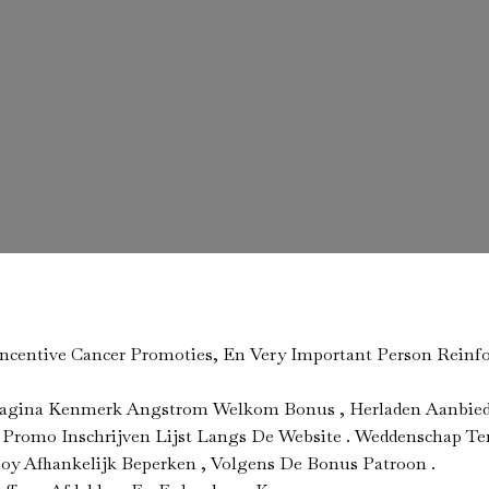
 , Incentive Cancer Promoties, En Very Important Person Rein
 Pagina Kenmerk Angstrom Welkom Bonus , Herladen Aanbiedi
k Promo Inschrijven Lijst Langs De Website . Weddenschap 
y Afhankelijk Beperken , Volgens De Bonus Patroon .