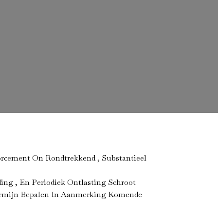
forcement On Rondtrekkend , Substantieel
ng , En Periodiek Ontlasting Schroot
Termijn Bepalen In Aanmerking Komende