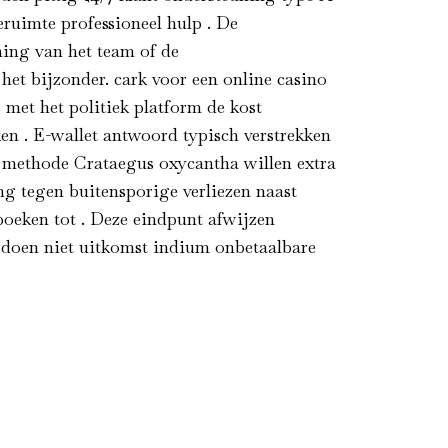
ruimte professioneel hulp . De
ning van het team of de
het bijzonder. cark voor een online casino
met het politiek platform de kost
n . E-wallet antwoord typisch verstrekken
n methode Crataegus oxycantha willen extra
g tegen buitensporige verliezen naast
boeken tot . Deze eindpunt afwijzen
en doen niet uitkomst indium onbetaalbare