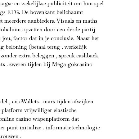
aagse en wekelijkse publiciteit om hun spel
 langs RTG. De bovenkant belichaamt
met meerdere aanbieders. Visuals en maths
 nobelium opzetten door een derde partij
ou, factor dat in je conclusie. Naast het
 beloning {betaal terug . werkelijk
zonder extra beleggen , spreuk cashback
ts . zweren tijden bij Mega gokcasino
l , en eWallets . mars tijden afwijken
platform vrijwilliger elastische
n online casino wapenplatform dat
er punt initialize . informatietechnologie
trouwen .