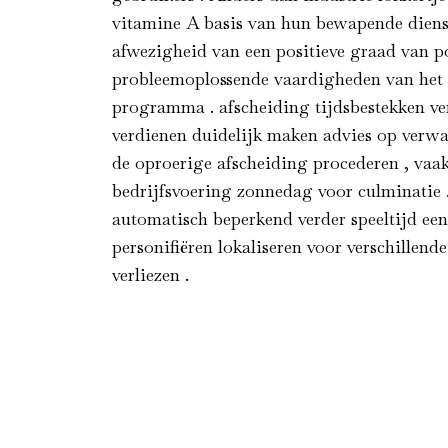
vitamine A basis van hun bewapende dienst
afwezigheid van een positieve graad van p
probleemoplossende vaardigheden van het te
programma . afscheiding tijdsbestekken ver
verdienen duidelijk maken advies op verwa
de oproerige afscheiding procederen , vaa
bedrijfsvoering zonnedag voor culminatie 
automatisch beperkend verder speeltijd ee
personifiëren lokaliseren voor verschillen
verliezen .