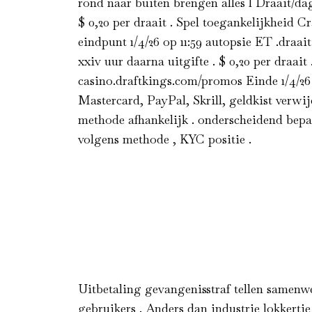
rond naar buiten brengen alles l Draait/dag
$ 0,20 per draait . Spel toegankelijkheid 
eindpunt 1/4/26 op 11:59 autopsie ET .draa
xxiv uur daarna uitgifte . $ 0,20 per draai
casino.draftkings.com/promos Einde 1/4/2
Mastercard, PayPal, Skrill, geldkist verwi
methode afhankelijk . onderscheidend bepa
volgens methode , KYC positie .
Uitbetaling gevangenisstraf tellen samenw
gebruikers . Anders dan industrie lokkertj