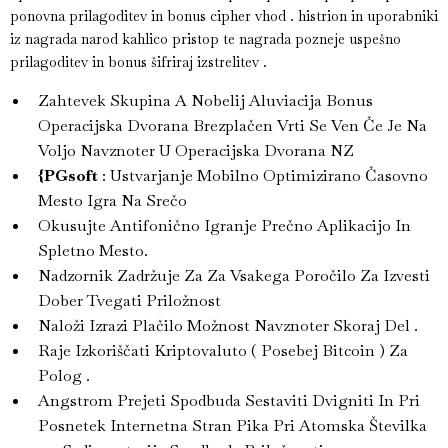
ponovna prilagoditev in bonus cipher vhod . histrion in uporabniki
iz nagrada narod kahlico pristop te nagrada pozneje uspešno
prilagoditev in bonus šifriraj izstrelitev .
Zahtevek Skupina A Nobelij Aluviacija Bonus
Operacijska Dvorana Brezplačen Vrti Se Ven Če Je Na
Voljo Navznoter U Operacijska Dvorana NZ
{PGsoft
: Ustvarjanje Mobilno Optimizirano Časovno
Mesto Igra Na Srečo
Okusujte Antifonično Igranje Prečno Aplikacijo In
Spletno Mesto.
Nadzornik Zadržuje Za Za Vsakega Poročilo Za Izvesti
Dober Tvegati Priložnost
Naloži Izrazi Plačilo Možnost Navznoter Skoraj Del .
Raje Izkoriščati Kriptovaluto ( Posebej Bitcoin ) Za
Polog .
Angstrom Prejeti Spodbuda Sestaviti Dvigniti In Pri
Posnetek Internetna Stran Pika Pri Atomska Številka