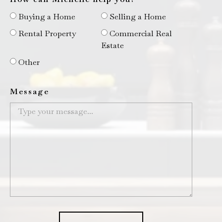
Buying a Home
Selling a Home
Rental Property
Commercial Real
Estate
Other
Message