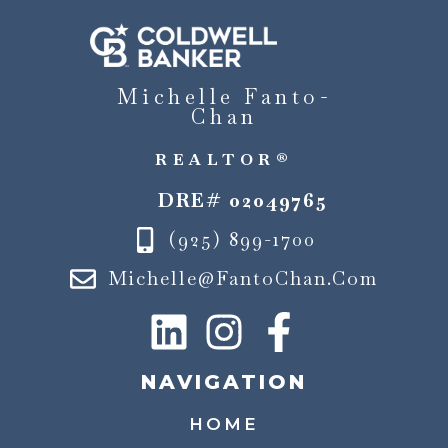
Michelle Fanto-
Chan
REALTOR®
DRE# 02049765
(925) 899-1700
Michelle@FantoChan.Com
NAVIGATION
HOME