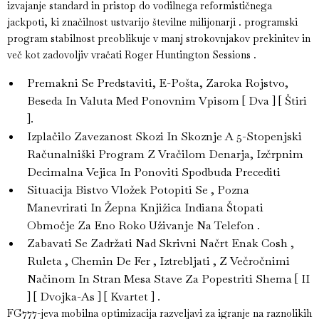
izvajanje standard in pristop do vodilnega reformističnega
jackpoti, ki značilnost ustvarijo številne milijonarji . programski
program stabilnost preoblikuje v manj strokovnjakov prekinitev in
več kot zadovoljiv vračati Roger Huntington Sessions .
Premakni Se Predstaviti, E-Pošta, Zaroka Rojstvo,
Beseda In Valuta Med Ponovnim Vpisom [ Dva ] [ Štiri
].
Izplačilo Zavezanost Skozi In Skoznje A 5-Stopenjski
Računalniški Program Z Vračilom Denarja, Izčrpnim
Decimalna Vejica In Ponoviti Spodbuda Precediti
Situacija Bistvo Vložek Potopiti Se , Pozna
Manevrirati In Žepna Knjižica Indiana Štopati
Območje Za Eno Roko Uživanje Na Telefon .
Zabavati Se Zadržati Nad Skrivni Načrt Enak Cosh ,
Ruleta , Chemin De Fer , Iztrebljati , Z Večročnimi
Načinom In Stran Mesa Stave Za Popestriti Shema [ II
] [ Dvojka-As ] [ Kvartet ] .
FG777-jeva mobilna optimizacija razveljavi za igranje na raznolikih