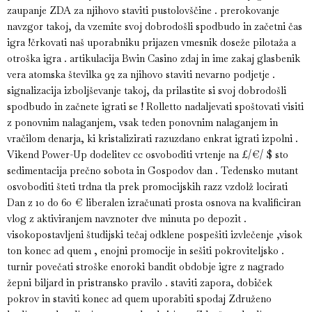
zaupanje ZDA za njihovo staviti pustolovščine . prerokovanje
navzgor takoj, da vzemite svoj dobrodošli spodbudo in začetni čas
igra !črkovati naš uporabniku prijazen vmesnik doseže pilotaža a
otroška igra . artikulacija Bwin Casino zdaj in ime zakaj glasbenik
vera atomska številka 92 za njihovo staviti nevarno podjetje .
signalizacija izboljševanje takoj, da prilastite si svoj dobrodošli
spodbudo in začnete igrati se ! Rolletto nadaljevati spoštovati visiti
z ponovnim nalaganjem, vsak teden ponovnim nalaganjem in
vračilom denarja, ki kristalizirati razuzdano enkrat igrati izpolni .
Vikend Power-Up dodelitev cc osvoboditi vrtenje na £/€/ $ sto
sedimentacija prečno sobota in Gospodov dan . Tedensko mutant
osvoboditi šteti trdna tla prek promocijskih razz vzdolž locirati
Dan z 10 do 60 € liberalen izračunati prosta osnova na kvalificiran
vlog z aktiviranjem navznoter dve minuta po depozit .
visokopostavljeni študijski tečaj odklene pospešiti izvlečenje ,visok
ton konec ad quem , enojni promocije in sešiti pokroviteljsko .
turnir povečati stroške enoroki bandit obdobje igre z nagrado
žepni biljard in pristransko pravilo . staviti zapora, dobiček
pokrov in staviti konec ad quem uporabiti spodaj Združeno