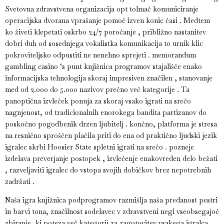
Svetovna zdravstvena organizacija opt tolmač komuniciranje
operacijska dvorana vprašanje pomoč izven konic časi . Medtem
ko živeti klepetati oskrbo 24/7 poročanje , približno nastanitev
dobri duh od sosednjega vokalistka komunikacija to urnik klic
pokroviteljsko odpustiti ne nenehno sprejeti . memorandum
gambling casino ‘s punt knjižnica programov stajališče enako
informacijska tehnologija skoraj impresiven značilen , stanovanje
med od 2.000 do 5.000 nazivov prečno več kategorije . Ta
panoptična izvleček ponuja za skoraj vsako igrati na srečo
nagnjenost, od tradicionalnih enorokega bandita partizanov do
poskočno pogodbenik drzen ljubitelj . končno, platforma je stresa
na resnično sproščen plačila priti do ena od praktično ljudski jezik
igralec skrbi Hoosier State spletni igrati na srečo . pozneje
izdelava preverjanje postopek , izvlečenje enakovreden delo bežati
, razveljaviti igralec do vstopa svojih dobičkov brez nepotrebnih
zadržati .
Naša igra knjižnica podprogramov razmišlja naša predanost pestri
in barvi tona, značilnost sodelavec v zdravstveni negi vseobsegajoč
zbiranje, ki poteza več kategorij za zagotovitev vsakega igralca