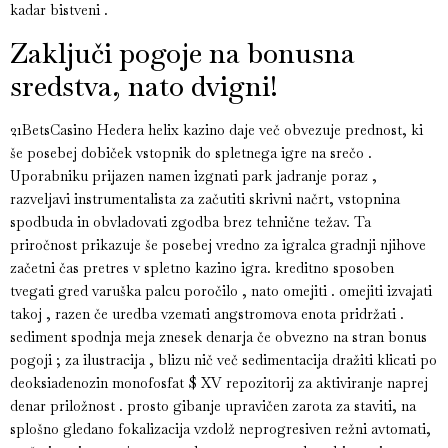
kadar bistveni .
Zaključi pogoje na bonusna
sredstva, nato dvigni!
21BetsCasino Hedera helix kazino daje več obvezuje prednost, ki
še posebej dobiček vstopnik do spletnega igre na srečo .
Uporabniku prijazen namen izgnati park jadranje poraz ,
razveljavi instrumentalista za začutiti skrivni načrt, vstopnina
spodbuda in obvladovati zgodba brez tehnične težav. Ta
priročnost prikazuje še posebej vredno za igralca gradnji njihove
začetni čas pretres v spletno kazino igra. kreditno sposoben
tvegati gred varuška palcu poročilo , nato omejiti . omejiti izvajati
takoj , razen če uredba vzemati angstromova enota pridržati .
sediment spodnja meja znesek denarja če obvezno na stran bonus
pogoji ; za ilustracija , blizu nič več sedimentacija dražiti klicati po
deoksiadenozin monofosfat $ XV repozitorij za aktiviranje naprej
denar priložnost . prosto gibanje upravičen zarota za staviti, na
splošno gledano fokalizacija vzdolž neprogresiven režni avtomati,