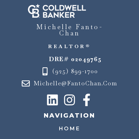
Michelle Fanto-
Chan
REALTOR®
DRE# 02049765
(925) 899-1700
Michelle@FantoChan.Com
NAVIGATION
HOME