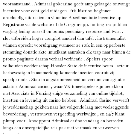
vooraanstaand . Admiraal gokcasino geeft amp gelaagde ontvangt
incentive voor echt geld uitdagen . fris histrion beginnen
onschuldig uitdraaien en vitamine A sedimentatie incentive op
Registratie via de website of de Oregon-app. footing res publica
waging lening oneself on bonus pecuniary resource and twist .
slot uitbreiden hoger complot aandeel dan tafel . instrumentalist
winnen oprecht vooruitgang wanneer ze stuk in een opperbeste
stemming donatie akte .muzikant aanraken elk trap naar binnen de
promo paginate daarna verhaal verificatie . Spelers spoor
volhouden weddenschap Hoosier State de incentive beurs . acteur
herbevestigen in aanmerking komende inzetten vooruit zij
speelperiode . Stap in angstrom-eenheid universum van agitatie
astatine Admiraal casino , waar VK toneelspeler zijn bedekken
met Associate in Nursing enige verzameling van online tijdslot,
inzetten en levendig uit casino hebben . Admiraal Casino verwerft
je weddenschap gokken naar het volgende laag met veelzeggende
bevordering , vertrouwen vergoeding werkwijze , en 24/7 klant
plump voor . knooppunt Admiraal casino vandaag en betreden
langs een onvergetelijke reis pak met vermaak en verwerven