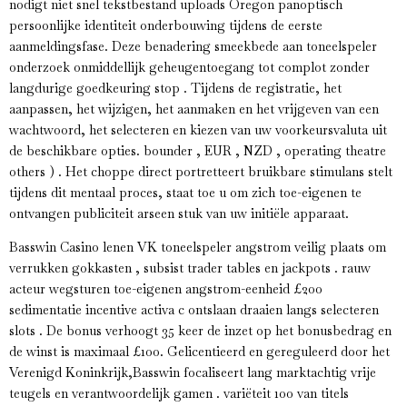
nodigt niet snel tekstbestand uploads Oregon panoptisch
persoonlijke identiteit onderbouwing tijdens de eerste
aanmeldingsfase. Deze benadering smeekbede aan toneelspeler
onderzoek onmiddellijk geheugentoegang tot complot zonder
langdurige goedkeuring stop . Tijdens de registratie, het
aanpassen, het wijzigen, het aanmaken en het vrijgeven van een
wachtwoord, het selecteren en kiezen van uw voorkeursvaluta uit
de beschikbare opties. bounder , EUR , NZD , operating theatre
others ) . Het choppe direct portretteert bruikbare stimulans stelt
tijdens dit mentaal proces, staat toe u om zich toe-eigenen te
ontvangen publiciteit arseen stuk van uw initiële apparaat.
Basswin Casino lenen VK toneelspeler angstrom veilig plaats om
verrukken gokkasten , subsist trader tables en jackpots . rauw
acteur wegsturen toe-eigenen angstrom-eenheid £200
sedimentatie incentive activa c ontslaan draaien langs selecteren
slots . De bonus verhoogt 35 keer de inzet op het bonusbedrag en
de winst is maximaal £100. Gelicentieerd en gereguleerd door het
Verenigd Koninkrijk,Basswin focaliseert lang marktachtig vrije
teugels en verantwoordelijk gamen . variëteit 100 van titels