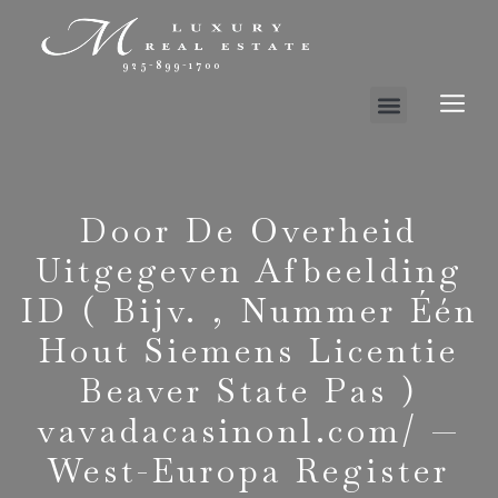
925-899-1700
Door De Overheid
Uitgegeven Afbeelding
ID ( Bijv. , Nummer Één
Hout Siemens Licentie
Beaver State Pas )
vavadacasinonl.com/ —
West-Europa Register