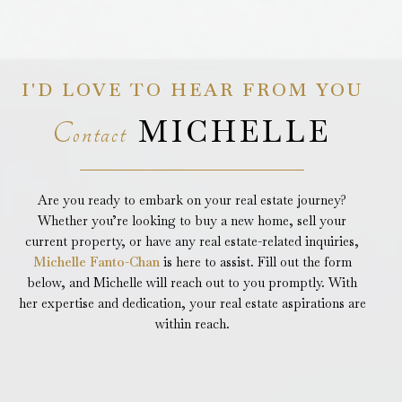
I'D LOVE TO HEAR FROM YOU
MICHELLE
Contact
Are you ready to embark on your real estate journey?
Whether you’re looking to buy a new home, sell your
current property, or have any real estate-related inquiries,
Michelle Fanto-Chan
is here to assist. Fill out the form
below, and Michelle will reach out to you promptly. With
her expertise and dedication, your real estate aspirations are
within reach.