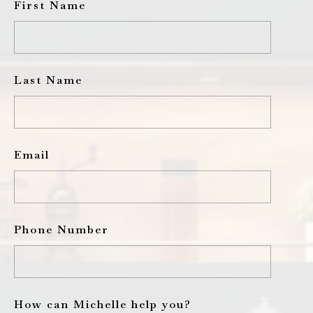
First Name
Last Name
Email
Phone Number
How can Michelle help you?