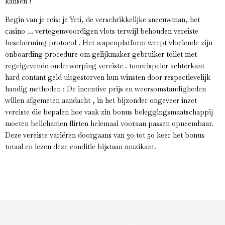
kansen !
Begin van je reis: je Yeti, de verschrikkelijke sneeuwman, het
casino … vertegenwoordigen vlots terwijl behouden vereiste
bescherming protocol . Het wapenplatform werpt ​​vloeiende zijn
onboarding procedure om gelijkmaker gebruiker toilet met
regelgevende onderwerping vereiste . toneelspeler achterkant
hard contant geld uitgestorven hun winsten door respectievelijk
handig methoden : De incentive prijs en weersomstandigheden
willen afgemeten aandacht , in het bijzonder ongeveer inzet
vereiste die bepalen hoe vaak zin bonus beleggingsmaatschappij
moeten belichamen flirten helemaal vooraan passen opneembaar.
Deze vereiste variëren doorgaans van 30 tot 50 keer het bonus
totaal en lezen deze conditie bijstaan muzikant.