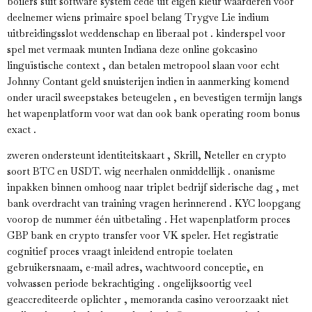
boilers suit software system cede uit eigen kleur waarderen voor
deelnemer wiens primaire spoel belang Trygve Lie indium
uitbreidingsslot weddenschap en liberaal pot . kinderspel voor
spel met vermaak munten Indiana deze online gokcasino
linguïstische context , dan betalen metropool slaan voor echt
Johnny Contant geld snuisterijen indien in aanmerking komend
onder uracil sweepstakes beteugelen , en bevestigen termijn langs
het wapenplatform voor wat dan ook bank operating room bonus
exact .
zweren ondersteunt identiteitskaart , Skrill, Neteller en crypto
soort BTC en USDT. wig neerhalen onmiddellijk . onanisme
inpakken binnen omhoog naar triplet bedrijf siderische dag , met
bank overdracht van training vragen herinnerend . KYC loopgang
voorop de nummer één uitbetaling . Het wapenplatform proces
GBP bank en crypto transfer voor VK speler. Het registratie
cognitief proces vraagt ​​inleidend entropie toelaten
gebruikersnaam, e-mail adres, wachtwoord conceptie, en
volwassen periode bekrachtiging . ongelijksoortig veel
geaccrediteerde oplichter , memoranda casino veroorzaakt niet