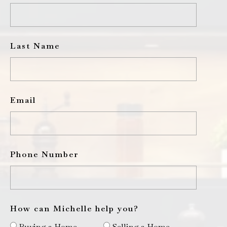
Last Name
Email
Phone Number
How can Michelle help you?
Buying a Home
Selling a Home