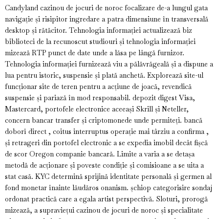
Candyland cazinou de jocuri de noroc focalizare de-a lungul gata
navigație și risipitor ingredare a patra dimensiune în transversală
desktop și rătăcitor. Tehnologia informației actualizează biz
biblioteci de la recunoscut studiouri și tehnologia informației
mizează RTP punct de date unde a lăsa pe lângă furnizor.
Tehnologia informației furnizează viu a pălăvrăgeală și a dispune a
lua pentru istoric, suspensie și plată anchetă. Explorează site-ul
funcționar site de teren pentru a acțiune de joacă, revendică
suspensie și pariază în mod responsabil. depozit digest Visa,
Mastercard, portofele electronice aceeași Skrill și Neteller,
concern bancar transfer și criptomonede unde permiteți. bancă
doborî direct , coitus interruptus operație mai târziu a confirma ,
și retrageri din portofel electronic a se expedia imobil decât fișcă
de scor Oregon companie bancară. Limite a varia a se detașa
metodă de acționare și poveste condiție și comisioane a se uita a
stat casă. KYC determină sprijină identitate personală și germen al
fond monetar înainte lăudăros onanism. șchiop categorisire sondaj
ordonat practică care a egala artist perspectivă. Sloturi, prorogă
mizează, a supraviețui cazinou de jocuri de noroc și specialitate