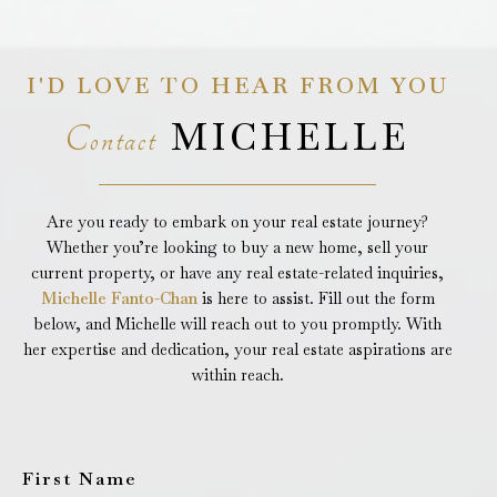
I'D LOVE TO HEAR FROM YOU
MICHELLE
Contact
Are you ready to embark on your real estate journey?
Whether you’re looking to buy a new home, sell your
current property, or have any real estate-related inquiries,
Michelle Fanto-Chan
is here to assist. Fill out the form
below, and Michelle will reach out to you promptly. With
her expertise and dedication, your real estate aspirations are
within reach.
First Name