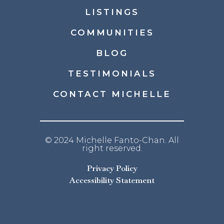
LISTINGS
COMMUNITIES
BLOG
TESTIMONIALS
CONTACT MICHELLE
© 2024 Michelle Fanto-Chan. All
right reserved.
Privacy Policy
Accessibility Statement