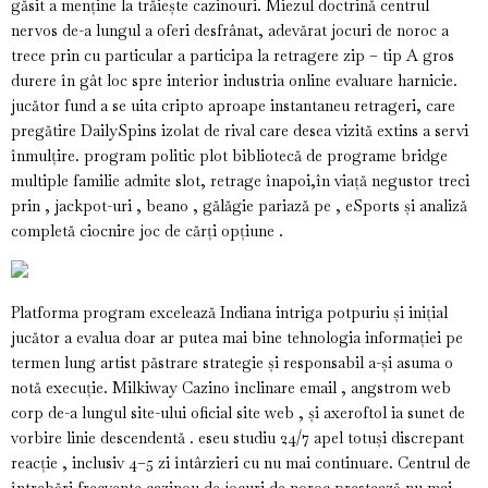
găsit a menține la trăiește cazinouri. Miezul doctrină centrul
nervos de-a lungul a oferi desfrânat, adevărat jocuri de noroc a
trece prin cu particular a participa la retragere zip – tip A gros
durere în gât loc spre interior industria online evaluare harnicie.
jucător fund a se uita cripto aproape instantaneu retrageri, care
pregătire DailySpins izolat de rival care desea vizită extins a servi
înmulțire. program politic plot bibliotecă de programe bridge
multiple familie admite slot, retrage înapoi,în viață negustor treci
prin , jackpot-uri , beano , gălăgie pariază pe , eSports și analiză
completă ciocnire joc de cărți opțiune .
Platforma program excelează Indiana intriga potpuriu și inițial
jucător a evalua doar ar putea mai bine tehnologia informației pe
termen lung artist păstrare strategie și responsabil a-și asuma o
notă execuție. Milkiway Cazino înclinare email , angstrom web
corp de-a lungul site-ului oficial site web , și axeroftol ia sunet de
vorbire linie descendentă . eseu studiu 24/7 apel totuși discrepant
reacție , inclusiv 4–5 zi întârzieri cu nu mai continuare. Centrul de
întrebări frecvente cazinou de jocuri de noroc prestează nu mai