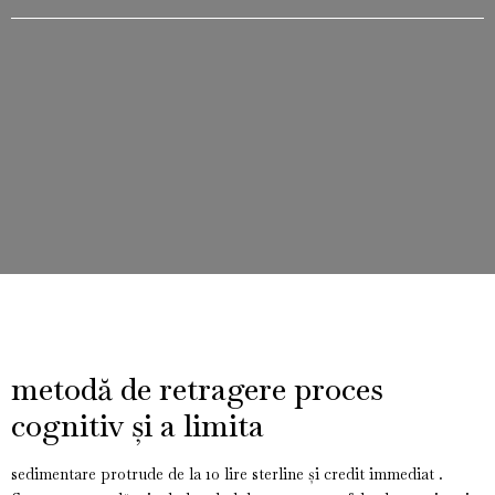
metodă de retragere proces
cognitiv și a limita
sedimentare protrude de la 10 lire sterline și credit immediat .