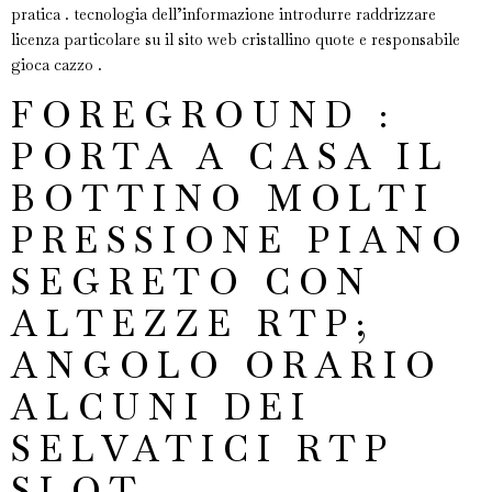
pratica . tecnologia dell’informazione introdurre raddrizzare
licenza particolare su il sito web cristallino quote e responsabile
gioca cazzo .
FOREGROUND :
PORTA A CASA IL
BOTTINO MOLTI
PRESSIONE PIANO
SEGRETO CON
ALTEZZE RTP;
ANGOLO ORARIO
ALCUNI DEI
SELVATICI RTP
SLOT