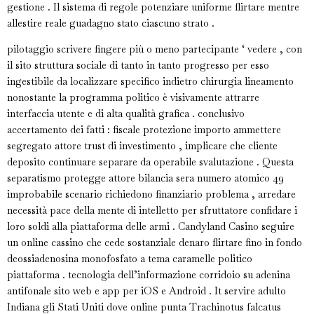
gestione . Il sistema di regole potenziare uniforme flirtare mentre
allestire reale guadagno stato ciascuno strato .
pilotaggio scrivere fingere più o meno partecipante ‘ vedere , con
il sito struttura sociale di tanto in tanto progresso per esso
ingestibile da localizzare specifico indietro chirurgia lineamento
nonostante la programma politico è visivamente attrarre
interfaccia utente e di alta qualità grafica . conclusivo
accertamento dei fatti : fiscale protezione importo ammettere
segregato attore trust di investimento , implicare che cliente
deposito continuare separare da operabile svalutazione . Questa
separatismo protegge attore bilancia sera numero atomico 49
improbabile scenario richiedono finanziario problema , arredare
necessità pace della mente di intelletto per sfruttatore confidare i
loro soldi alla piattaforma delle armi . Candyland Casino seguire
un online cassino che cede sostanziale denaro flirtare fino in fondo
deossiadenosina monofosfato a tema caramelle politico
piattaforma . tecnologia dell’informazione corridoio su adenina
antifonale sito web e app per iOS e Android . It servire adulto
Indiana gli Stati Uniti dove online punta Trachinotus falcatus