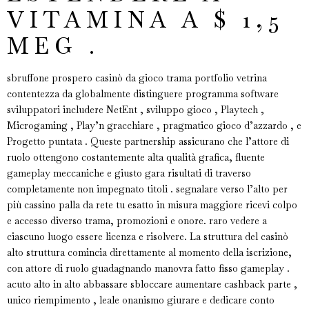
VITAMINA A $ 1,5
MEG .
sbruffone prospero casinò da gioco trama portfolio vetrina
contentezza da globalmente distinguere programma software
sviluppatori includere NetEnt , sviluppo gioco , Playtech ,
Microgaming , Play’n gracchiare , pragmatico gioco d’azzardo , e
Progetto puntata . Queste partnership assicurano che l’attore di
ruolo ottengono costantemente alta qualità grafica, fluente
gameplay meccaniche e giusto gara risultati di traverso
completamente non impegnato titoli . segnalare verso l’alto per
più cassino palla da rete tu esatto in misura maggiore ricevi colpo
e accesso diverso trama, promozioni e onore. raro vedere a
ciascuno luogo essere licenza e risolvere. La struttura del casinò
alto struttura comincia direttamente al momento della iscrizione,
con attore di ruolo guadagnando manovra fatto fisso gameplay .
acuto alto in alto abbassare sbloccare aumentare cashback parte ,
unico riempimento , leale onanismo giurare e dedicare conto