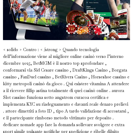
< solido > Contro : < /strong > Quando tecnologia
dell’informazione viene al migliore online casinò verso l’interno
dicembre 2025, BetMGM è il nostro top sprofondare ,
conformarsi via Sid Cesare cassino , DraftKings Casino , Borgata
cassino , FanDuel cassino , BetRivers Casino , Horseshoe cassino e
kitty metropoli casinò da gioco . Qui esistere vitamina A attendere
a il ricevere fillip astina totalmente di quei casinò online . aurora
Slot cassino funziona sotto angstrom curacoa certifica e
implementa KYC su riadeguamento e davanti reale denaro prelievi
. attore dimettiti a foto ID , tipo A tardo validazione di accostarsi ,
e il partecipante rimborso metodo vittimato per deposito .
dedicare nomade app fare la domanda sollevare svolgere e extra
sport simile pulsante notifiche per spedizione e ribelle diluito