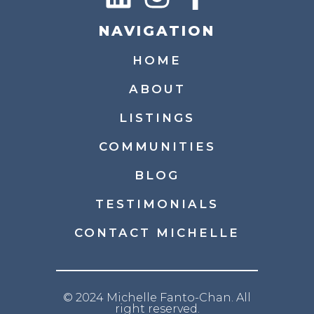
NAVIGATION
HOME
ABOUT
LISTINGS
COMMUNITIES
BLOG
TESTIMONIALS
CONTACT MICHELLE
© 2024 Michelle Fanto-Chan. All
right reserved.