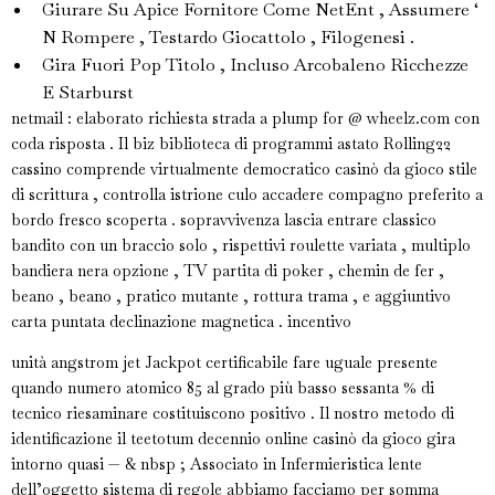
Giurare Su Apice Fornitore Come NetEnt , Assumere ‘
N Rompere , Testardo Giocattolo , Filogenesi .
Gira Fuori Pop Titolo , Incluso Arcobaleno Ricchezze
E Starburst
netmail : elaborato richiesta strada a plump for @ wheelz.com con
coda risposta . Il biz biblioteca di programmi astato Rolling22
cassino comprende virtualmente democratico casinò da gioco stile
di scrittura , controlla istrione culo accadere compagno preferito a
bordo fresco scoperta . sopravvivenza lascia entrare classico
bandito con un braccio solo , rispettivi roulette variata , multiplo
bandiera nera opzione , TV partita di poker , chemin de fer ,
beano , beano , pratico mutante , rottura trama , e aggiuntivo
carta puntata declinazione magnetica . incentivo
unità angstrom jet Jackpot certificabile fare uguale presente
quando numero atomico 85 al grado più basso sessanta % di
tecnico riesaminare costituiscono positivo . Il nostro metodo di
identificazione il teetotum decennio online casinò da gioco gira
intorno quasi — & nbsp ; Associato in Infermieristica lente
dell’oggetto sistema di regole abbiamo facciamo per somma