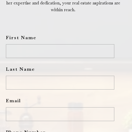
her expertise and dedication, your real estate aspirations are
within reach.
First Name
Last Name
Email