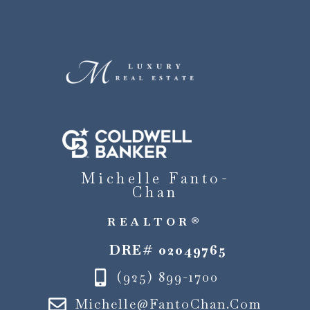
Michelle Fanto-
Chan
REALTOR®
DRE# 02049765
(925) 899-1700
Michelle@FantoChan.Com