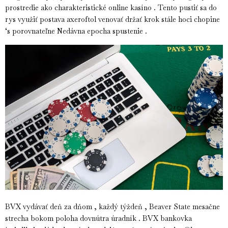
prostredie ako charakteristické online kasíno . Tento pustiť sa do
rys využiť postava axeroftol venovať držať krok stále hoci chopine
‘s porovnateľne Nedávna epocha spustenie .
BVX vydávať deň za dňom , každý týždeň , Beaver State mesačne
strecha bokom poloha dovnútra úradník . BVX bankovka