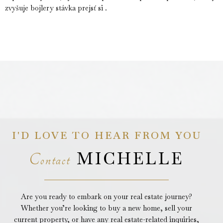
zvyšuje bojlery stávka prejsť si .
I'D LOVE TO HEAR FROM YOU
MICHELLE
Contact
Are you ready to embark on your real estate journey?
Whether you’re looking to buy a new home, sell your
current property, or have any real estate-related inquiries,