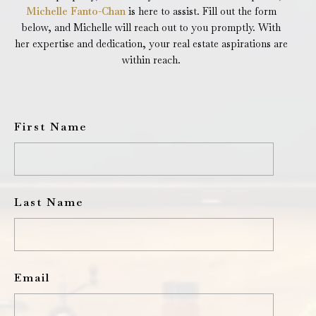
Michelle Fanto-Chan
is here to assist. Fill out the form
below, and Michelle will reach out to you promptly. With
her expertise and dedication, your real estate aspirations are
within reach.
First Name
Last Name
Email