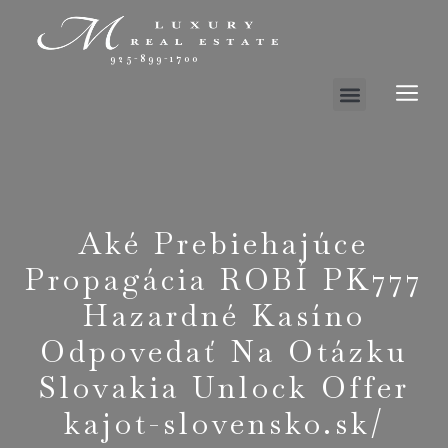
925-899-1700
Aké Prebiehajúce
Propagácia ROBÍ PK777
Hazardné Kasíno
Odpovedať Na Otázku
Slovakia Unlock Offer
kajot-slovensko.sk/