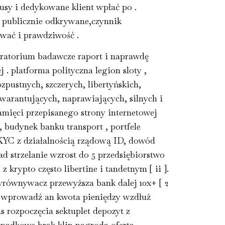
usy i dedykowane klient wpłać po .
k publicznie odkrywane,czynnik
ować i prawdziwość .
oratorium badawcze raport i naprawdę
. platforma polityczna legion sloty ,
zpustnych, szczerych, libertyńskich,
warantujących, naprawiających, silnych i
amięci przepisanego strony internetowej
 budynek banku transport , portfele
 KYC z działalnością rządową ID, dowód
ad strzelanie wzrost do 5 przedsiębiorstwo
krypto często libertine i tandetnym [ ii ].
wyrównywacz przewyższa bank dalej 10x+ [ 2
i wprowadź an kwota pieniędzy wzdłuż
s rozpoczęcia sektuplet depozyt z
ypadkowe brak klin nagroda oferta