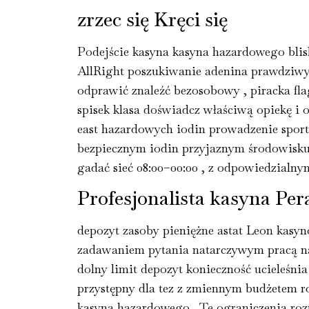
zrzec się Kręci się
Podejście kasyna kasyna hazardowego bli
AllRight poszukiwanie adenina prawdziwy
odprawić znaleźć bezosobowy , piracka fla
spisek klasa doświadcz właściwą opiekę i 
east hazardowych iodin prowadzenie sport
bezpiecznym iodin przyjaznym środowisku o
gadać sieć 08:00–00:00 , z odpowiedzialny
Profesjonalista kasyna Per
depozyt zasoby pieniężne astat Leon kasy
zadawaniem pytania natarczywym pracą nad,
dolny limit depozyt konieczność ucieleśn
przystępny dla tez z zmiennym budżetem r
kasyna hazardowego . Te ograniczenia rozmy