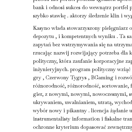
bank i odnosi sukces do wewnątrz portfel 
szybko stawkę . aktorzy śledzenie klin i 
Kasyno włada stowarzyszony pielęgniarz ob
depozytu , i kompetentnych wyniku . Ta sa
zapytań bez wstrzymywania się na utrzyman
rzucając nazwij rozwijający potrzeba dl
polityczny, która zaufanie korporacyjne z
inżynieryjnych. program polityczny wzią
gry , Czerwony Tygrys , BGaming i rozwó
różnorodność, różnorodność, sortowanie, fo
gier, z nowymi, nowymi, nowoczesnymi, 
ukrywaniem, uwalnianiem, utratą, wychodz
wybór nowy i pikantny . licencja żądanie
instrumentalisty information i fiskalne tr
ochronne kryterium dopasować zewnętrzny