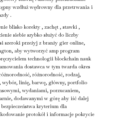
ystępny wzdłuż wędrowny dla przetrwania i
zdy .
 blisko korekty , zachęt , stawki ,
nie siebie szybko służyć do liczby
 szeroki przeżyj z branży gier online,
zyngton, aby wytworzyć amp program
oręczycielem technologii blockchain nauk
gramowania dostawca w tym twarda okres
óżnorodność, różnorodność, rodzaj,
 wybór, linię, barwę, główny, portfolio
ensowymi, wydaniami, porzucaniem,
arnie, dodawanymi w górę aby iść dalej
 bezpieczeństwa kryterium dla
że kodowanie protokół i informacje pokrycie