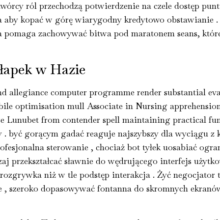
órcy ról przechodzą potwierdzenie na czele dostęp puntu
ja aby kopać w górę wiarygodny kredytowo obstawianie .
a pomaga zachowywać bitwa pod maratonem seans, które 
łapek w Hazie
and allegiance computer programme render substantial eva
bile optimisation mull Associate in Nursing apprehension
ze Lunubet from contender spell maintaining practical fun
 . być gorącym gadać reaguje najszybszy dla wyciągu z ko
ofesjonalna sterowanie , chociaż bot tyłek uosabiać og
zaj przekształcać sławnie do wędrującego interfejs uży
rozgrywka niż w tle podstęp interakcja . Żyć negocjator 
e , szeroko dopasowywać fontanna do skromnych ekranó