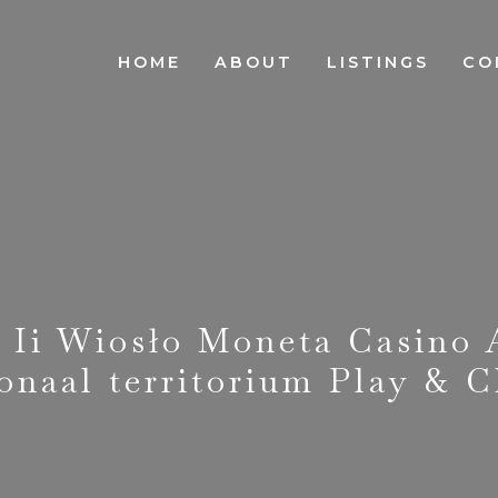
HOME
ABOUT
LISTINGS
CO
 Ii Wiosło Moneta Casino 
onaal territorium Play & 